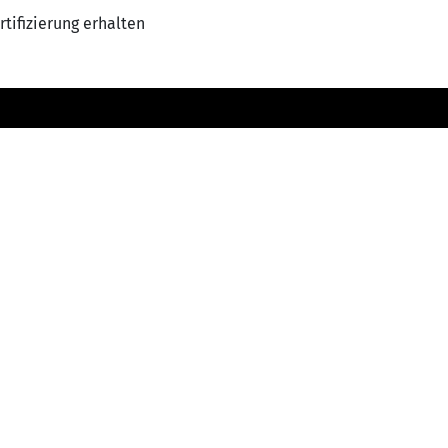
rtifizierung erhalten
elligente Wartung und technische Nachv
gleitung für
Dikkebusseweg 487,
, öffentlichen
B-8900 Ieper (Dikkebus)
tät und
België
Oosterzelestraat 30A,
9230 Wetteren
ight © VPE